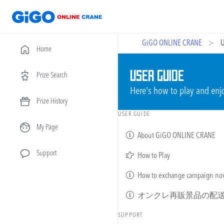
GiGO ONLINE CRANE
U
Home
USER GUIDE
Prize Search
Here's how to play and e
Prize History
USER GUIDE
My Page
About GiGO ONLINE CRANE
Support
How to Play
How to exchange campaign nov
オンクレ再販景品の配
SUPPORT