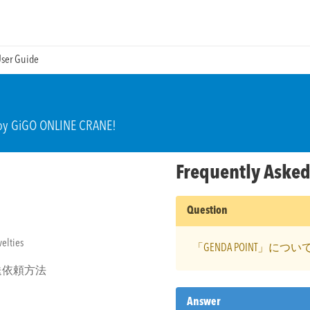
ser Guide
njoy GiGO ONLINE CRANE!
Frequently Asked
Question
elties
「GENDA POINT」に
送依頼方法
Answer