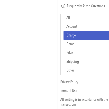
Frequently Asked Questions
All
Account
Charge
Game
Prize
Shipping
Other
Privacy Policy
Terms of Use
All writing is in accordance with th
Transactions.