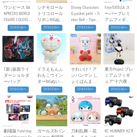
ワンピース BA
シナモロール
Disney Characters
Fate/EXTELLA ス
NPRESTO WORLD
トリコロール
Q posket petit－Ti
ーパープレミ
FIGURE COLOSSEU
リボンBIGぬい
nker Bell・Tiger L
アムフィギュ
M 造形王頂上
ぐるみ
ily・Belle－
ア“玉藻の前”
2018-03-06〜
2018-03-06〜
2018-03-06〜
2018-03-06〜
決戦 vol.3
｢新｣仮面ライ
ドラえもんふ
それいけ！ア
東方Project プレ
ダーショルダ
わもこウイン
ンパンマン し
ミアムフィギ
ーバッグ
ターBIGぬいぐ
ょくぱんまん
ュア”十六夜咲
るみ
メガジャンボ
夜”
2018-03-06〜
2018-03-06〜
2018-03-06〜
2018-03-06〜
パン小物入れ
ぬいぐるみ
劇場版 Fate/stay
ガールズ&パン
刀剣乱舞－花
RC HUMMER H2 fl