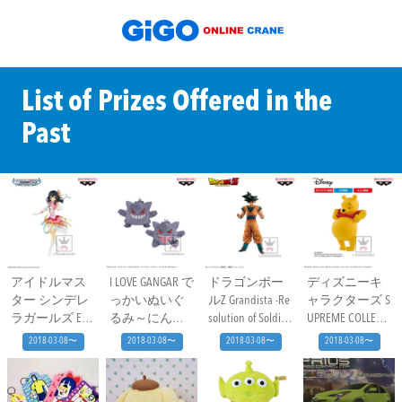
List of Prizes Offered in the
Past
アイドルマス
I LOVE GANGAR で
ドラゴンボー
ディズニーキ
ター シンデレ
っかいぬいぐ
ルZ Grandista -Re
ャラクターズ S
ラガールズ EXQ
るみ～にんま
solution of Soldier
UPREME COLLECTI
フィギュア~藤
り・舌出し～
s- SON GOKOU #2
ON -WINNIE THE P
2018-03-08〜
2018-03-08〜
2018-03-08〜
2018-03-08〜
原肇~
OOH/LIMITED EDIT
ION-