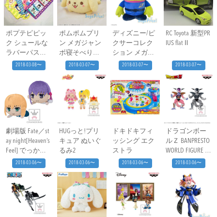
ポプテピピッ
ポムポムプリ
ディズニー/ピ
RC Toyota 新型PR
ク シュールな
ン メガジャン
クサーコレク
IUS flat Ⅱ
ラバーパスケ
ボ寝そべりぬ
ション メガジ
ース
いぐるみ
ャンボぬいぐ
2018-03-08〜
2018-03-07〜
2018-03-07〜
2018-03-07〜
るみ ＃エイリ
アン
劇場版 Fate／st
HUGっと!プリ
ドキドキフィ
ドラゴンボー
ay night[Heaven’s
キュア ぬいぐ
ッシング エク
ルＺ BANPRESTO
Feel] でっかい
るみ2
ストラ
WORLD FIGURE C
ぬいぐるみ
OLOSSEUM 造形
2018-03-06〜
2018-03-06〜
2018-03-06〜
2018-03-06〜
天下一武道会
其之三