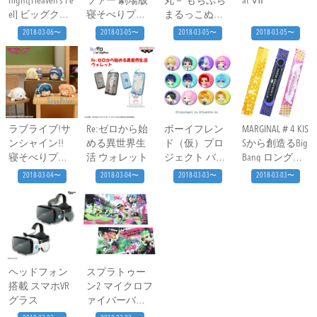
night[Heaven’s Fe
ツァー 劇場版 ​
丸－ もちぷち
at Ⅶ
el] ビッグクッ
寝そべりプチ
まるっこぬい
ションカバー
フィギュアvol.2
ぐるみ④
2018-03-06〜
2018-03-05〜
2018-03-05〜
2018-03-05〜
ラブライブ!サ
Re:ゼロから始
ボーイフレン
MARGINAL＃4 KIS
ンシャイン!! ​
める異世界生
ド（仮）プロ
Sから創造るBig
寝そべりプチ
活 ウォレット
ジェクト バー
Bang ロングタ
フィギュア“想
スデー缶バッ
オル
2018-03-04〜
2018-03-04〜
2018-03-03〜
2018-03-03〜
いよひとつに
ジvol．3
なれ”vol.2
ヘッドフォン
スプラトゥー
搭載 スマホVR
ン2 マイクロフ
グラス
ァイバーバス
タオル