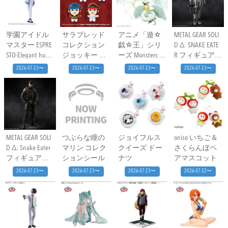
ーver.-
学園アイドル
サラブレッド
アニメ「遊☆
METAL GEAR SOLI
マスター ESPRE
コレクション
戯☆王」シリ
D Δ: SNAKE EATE
STO-Elegant hues-
ジョッキー ぬ
ーズ Monsters LE
R フィギュアコ
有村麻央
いぐるみ(武豊)
GION 究極宝玉
レクション
2026-07-23〜
2026-07-23〜
2026-07-23〜
2026-07-23〜
神 レインボー
ザ・ボス
ドラゴン
METAL GEAR SOLI
つぶらな瞳の
ジョイフルス
oniso いちご＆
D Δ: Snake Eater
マリン コレク
クイーズ ドー
さくらんぼペ
フィギュアコ
ションシール
ナツ
アマスコット
レクション ネ
2026-07-23〜
2026-07-23〜
2026-07-23〜
2026-07-22〜
イキッド・ス
ネーク