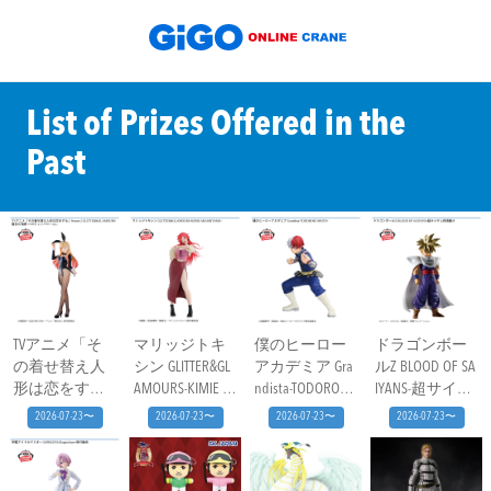
List of Prizes Offered in the
Past
TVアニメ「そ
マリッジトキ
僕のヒーロー
ドラゴンボー
の着せ替え人
シン GLITTER&GL
アカデミア Gra
ルZ BLOOD OF SA
形は恋をす
AMOURS-KIMIE A
ndista-TODOROKI
IYANS-超サイヤ
る」Season 2 GLI
RASHIYAMA-
SHOTO-
人孫悟飯-Ⅱ
2026-07-23〜
2026-07-23〜
2026-07-23〜
2026-07-23〜
TTER&GLAMOURS-
喜多川海夢 ハ
ロウィンバニ