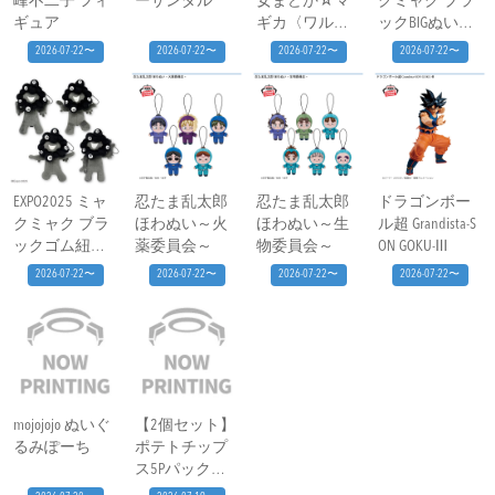
峰不二子 フィ
ーサンダル
女まどか☆マ
クミャク ブラ
ギュア
ギカ〈ワルプ
ックBIGぬいぐ
ルギスの廻
るみ
2026-07-22〜
2026-07-22〜
2026-07-22〜
2026-07-22〜
天〉 ドーム型
ぬいぐるみ～
キュゥべえ～
EXPO2025 ミャ
忍たま乱太郎
忍たま乱太郎
ドラゴンボー
クミャク ブラ
ほわぬい～火
ほわぬい～生
ル超 Grandista-S
ックゴム紐付
薬委員会～
物委員会～
ON GOKU-Ⅲ
きぬいぐるみ
2026-07-22〜
2026-07-22〜
2026-07-22〜
2026-07-22〜
mojojojo ぬいぐ
【2個セット】
るみぽーち
ポテトチップ
ス5Pパック（1
40g）※賞味期