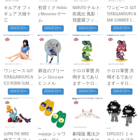
キルアオ フィ
初音ミク Holida
NARUTO-ナルト-
ワンピース GLIT
ギュア 大狼十
y Memories-ゲー
疾風伝 風影・
TER&GLAMOURS-N
三
ム-
我愛羅フィギ
AMI SUMMER STY
ュア～五影集
LE-
2026-07-22〜
2026-07-22〜
2026-07-22〜
2026-07-22〜
結…!!～
ワンピース GLIT
葬送のフリー
ケロロ軍曹 共
ケロロ軍曹 共
TER&GLAMOURS-N
レン Glasscape-
鳴するであり
鳴するであり
ICO ROBIN SUMM
ヒンメル-
ます～ケロロ
ます～ギロロ
ER STYLE-
軍曹～
伍長～
2026-07-22〜
2026-07-22〜
2026-07-22〜
2026-07-22〜
LUPIN THE ⅢRD
mojojojo シャワ
劇場版 魔法少
EXPO2025 ミャ