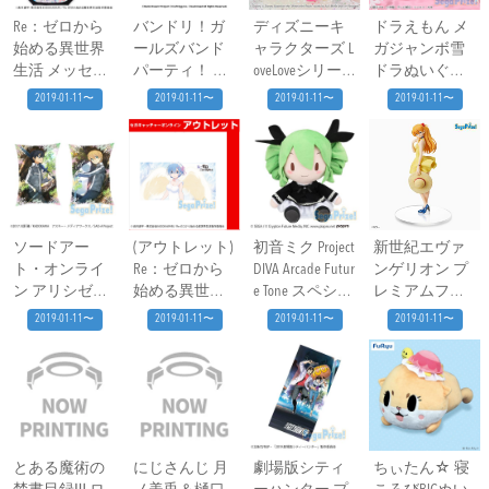
Re：ゼロから
バンドリ！ガ
ディズニーキ
ドラえもん ​メ
始める異世界
ールズバンド
ャラクターズ L
ガジャンボ雪
生活 メッセン
パーティ！ バ
oveLoveシリー
ドラぬいぐる
ジャーバッグ P
スタオル vol．1
ズ ​プレミアム
み
2019-01-11〜
2019-01-11〜
2019-01-11〜
2019-01-11〜
art2
ペアマグカッ
プVol．2
ソードアー
(アウトレット)
初音ミク Project
新世紀エヴァ
ト・オンライ
Re：ゼロから
DIVA Arcade Futur
ンゲリオン ​プ
ン アリシゼー
始める異世界
e Tone ​スペシャ
レミアムフィ
ション ​メガジ
生活 ​プレミア
ルふわふわぬ
ギュア アスカ
2019-01-11〜
2019-01-11〜
2019-01-11〜
2019-01-11〜
ャンボクッシ
ムバスタオル
いぐるみ初音
Summer Dress Ve
ョン
レム鬼天使Ve
ミク－堕悪天
r．
r．
使
とある魔術の
にじさんじ 月
劇場版シティ
ちぃたん☆ 寝