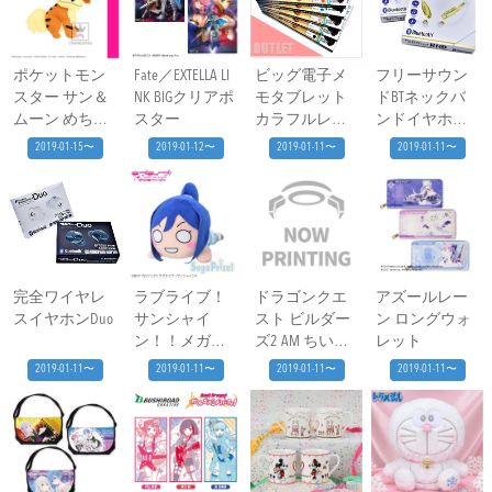
ポケットモン
Fate／EXTELLA LI
ビッグ電子メ
フリーサウン
スター サン＆
NK BIGクリアポ
モタブレット
ドBTネックバ
ムーン めちゃ
スター
カラフルレイ
ンドイヤホン
でかガーディ
ンボー
リオG＆S
2019-01-15〜
2019-01-12〜
2019-01-11〜
2019-01-11〜
ぬいぐるみ
完全ワイヤレ
ラブライブ！
ドラゴンクエ
アズールレー
スイヤホンDuo
サンシャイ
スト ビルダー
ン ロングウォ
ン！！メガジ
ズ2 AM ちいさ
レット
ャンボ ​寝そべ
なぬいぐるみ
2019-01-11〜
2019-01-11〜
2019-01-11〜
2019-01-11〜
りぬいぐるみ
松浦果南－ボ
ーダーシャツ