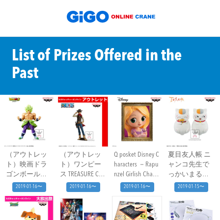
List of Prizes Offered in the
Past
（アウトレッ
（アウトレッ
Q posket Disney C
夏目友人帳 ニ
ト）映画ドラ
ト）ワンピー
haracters －Rapu
ャンコ先生で
ゴンボール超
ス TREASURE CRU
nzel Girlish Charm
っかいまるき
超刻武勇伝－
ISE WORLD JOUR
－
ゅーと～エビ
2019-01-16〜
2019-01-16〜
2019-01-16〜
2019-01-15〜
超サイヤ人ブ
NEY vol．1－MO
フライ大好き
ロリーフルパ
NKEY・D・LUFFY
～
ワー－
－