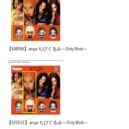
【KARINA】aespa ちびぐるみ～Dirty Work～
【GISELLE】aespa ちびぐるみ～Dirty Work～