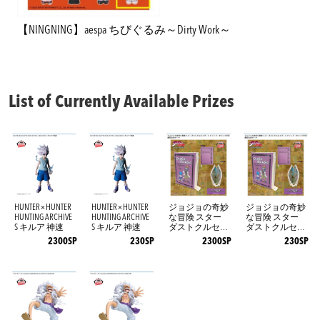
【NINGNING】aespa ちびぐるみ～Dirty Work～
List of Currently Available Prizes
HUNTER×HUNTER
HUNTER×HUNTER
ジョジョの奇妙
ジョジョの奇妙
HUNTING ARCHIVE
HUNTING ARCHIVE
な冒険 スター
な冒険 スター
S キルア 神速
S キルア 神速
ダストクルセイ
ダストクルセイ
ダース オイン
ダース オイン
2300SP
230SP
2300SP
230SP
ゴ・ボインゴ予
ゴ・ボインゴ予
言書型合皮ポー
言書型合皮ポー
チ
チ