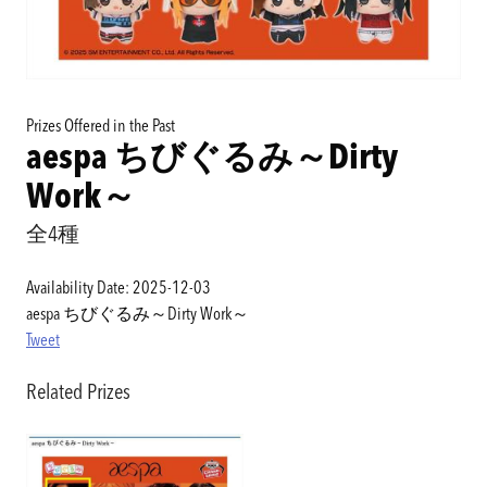
Prizes Offered in the Past
aespa ちびぐるみ～Dirty
Work～
全4種
Availability Date: 2025-12-03
aespa ちびぐるみ～Dirty Work～
Tweet
Related Prizes