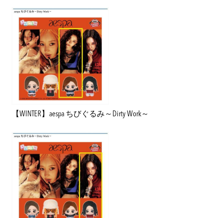
【WINTER】aespa ちびぐるみ～Dirty Work～