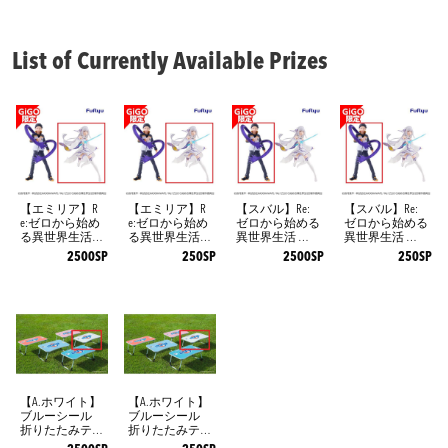
List of Currently Available Prizes
【エミリア】R
【エミリア】R
【スバル】Re:
【スバル】Re:
e:ゼロから始め
e:ゼロから始め
ゼロから始める
ゼロから始める
る異世界生活
る異世界生活
異世界生活 王
異世界生活 王
王選候補者と騎
王選候補者と騎
選候補者と騎士
選候補者と騎士
2500SP
250SP
2500SP
250SP
士フィギュアー
士フィギュアー
フィギュアーエ
フィギュアーエ
エミリア陣営ー
エミリア陣営ー
ミリア陣営ー～
ミリア陣営ー～
～GiGO限定～
～GiGO限定～
GiGO限定～
GiGO限定～
【A.ホワイト】
【A.ホワイト】
ブルーシール
ブルーシール
折りたたみテー
折りたたみテー
ブル
ブル