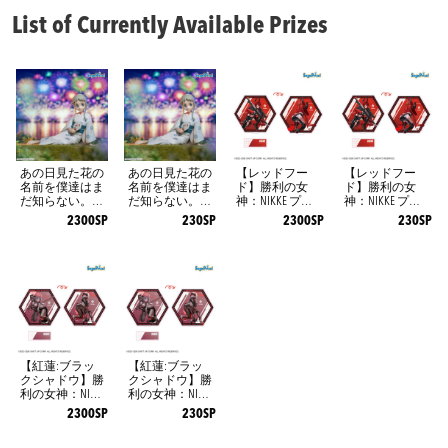
List of Currently Available Prizes
あの日見た花の
あの日見た花の
【レッドフー
【レッドフー
名前を僕達はま
名前を僕達はま
ド】勝利の女
ド】勝利の女
だ知らない。 Yu
だ知らない。 Yu
神：NIKKE プラ
神：NIKKE プラ
memirize ‐本間芽
memirize ‐本間芽
チナムザッカ両
チナムザッカ両
2300SP
230SP
2300SP
230SP
衣子‐
衣子‐
面ビッグアクリ
面ビッグアクリ
ルスタンドVol.3
ルスタンドVol.3
【紅蓮:ブラッ
【紅蓮:ブラッ
クシャドウ】勝
クシャドウ】勝
利の女神：NIKK
利の女神：NIKK
E プラチナムザ
E プラチナムザ
2300SP
230SP
ッカ両面ビッグ
ッカ両面ビッグ
アクリルスタン
アクリルスタン