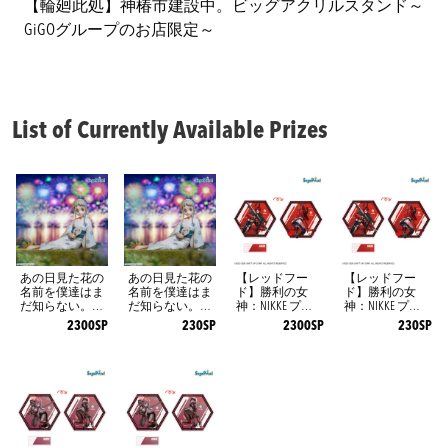
【輪廻此処】神椿市建設中。ビッグアクリルスタンド～
GiGOグループのお店限定～
List of Currently Available Prizes
あの日見た花の
あの日見た花の
【レッドフー
【レッドフー
名前を僕達はま
名前を僕達はま
ド】勝利の女
ド】勝利の女
だ知らない。 Yu
だ知らない。 Yu
神：NIKKE プラ
神：NIKKE プラ
memirize ‐本間芽
memirize ‐本間芽
チナムザッカ両
チナムザッカ両
2300SP
230SP
2300SP
230SP
衣子‐
衣子‐
面ビッグアクリ
面ビッグアクリ
ルスタンドVol.3
ルスタンドVol.3