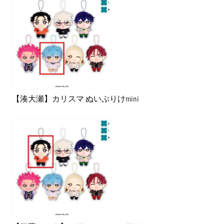
【湊大瀬】カリスマ ぬいぷりけmini