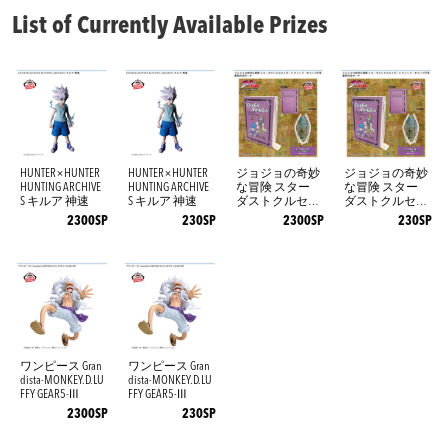
List of Currently Available Prizes
HUNTER×HUNTER
HUNTER×HUNTER
ジョジョの奇妙
ジョジョの奇妙
HUNTING ARCHIVE
HUNTING ARCHIVE
な冒険 スター
な冒険 スター
S キルア 神速
S キルア 神速
ダストクルセイ
ダストクルセイ
ダース オイン
ダース オイン
2300SP
230SP
2300SP
230SP
ゴ・ボインゴ予
ゴ・ボインゴ予
言書型合皮ポー
言書型合皮ポー
チ
チ
ワンピース Gran
ワンピース Gran
dista-MONKEY.D.LU
dista-MONKEY.D.LU
FFY GEAR5-Ⅲ
FFY GEAR5-Ⅲ
2300SP
230SP