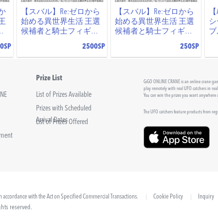
か
【スバル】Re:ゼロから
【スバル】Re:ゼロから
【
王
始める異世界生活 王選
始める異世界生活 王選
シ
ギ
候補者と騎士フィギュ
候補者と騎士フィギュ
ブ
ー
アーエミリア陣営ー～G
アーエミリア陣営ー～G
0SP
2500SP
250SP
iGO限定～
iGO限定～
Prize List
GiGO ONLINE CRANE is an online crane game
play remotely with real UFO catchers in rea
INE
List of Prizes Available
You can win the prizes you want anywhere
Prizes with Scheduled
The UFO catchers feature products from re
Arrival Dates
List of Prizes Offered
sment
 in accordance with the Act on Specified Commercial Transactions.
Cookie Policy
Inquiry
hts reserved.