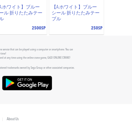
A.ホワイト】ブルー
【A.ホワイト】ブルー
ール 折りたたみテー
シール 折りたたみテー
ル
ブル
2500SP
250SP
 service that can be played using a computer or smartphone. You can
l-time!
 and at any time using the online crane game, GiGO ONLINE CRANE!
gistered trademarks owned by Sega Group or other associated companies.
About Us