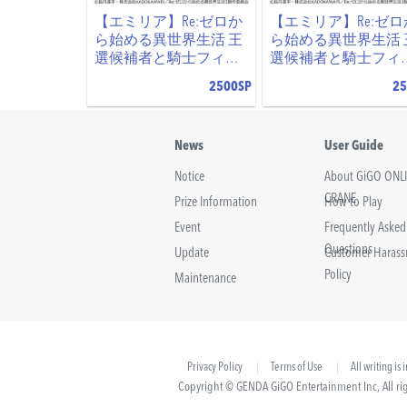
【エミリア】Re:ゼロか
【エミリア】Re:ゼロ
ら始める異世界生活 王
ら始める異世界生活 
選候補者と騎士フィギ
選候補者と騎士フィ
ュアーエミリア陣営ー
ュアーエミリア陣営
2500SP
25
～GiGO限定～
～GiGO限定～
News
User Guide
Notice
About GiGO ONL
CRANE
Prize Information
How to Play
Event
Frequently Asked
Questions
Update
Customer Haras
Policy
Maintenance
Privacy Policy
Terms of Use
All writing is
Copyright © GENDA GiGO Entertainment Inc, All rig