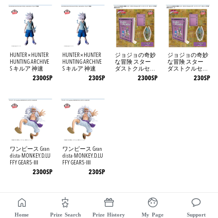
HUNTER×HUNTER
HUNTER×HUNTER
ジョジョの奇妙
ジョジョの奇妙
HUNTING ARCHIVE
HUNTING ARCHIVE
な冒険 スター
な冒険 スター
S キルア 神速
S キルア 神速
ダストクルセイ
ダストクルセイ
ダース オイン
ダース オイン
2300SP
230SP
2300SP
230SP
ゴ・ボインゴ予
ゴ・ボインゴ予
言書型合皮ポー
言書型合皮ポー
チ
チ
ワンピース Gran
ワンピース Gran
dista-MONKEY.D.LU
dista-MONKEY.D.LU
FFY GEAR5-Ⅲ
FFY GEAR5-Ⅲ
2300SP
230SP
Home
Prize Search
Prize History
My Page
Support