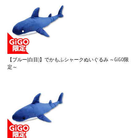
【ブルー(白目)】でかもふシャークぬいぐるみ ～GiGO限
定～