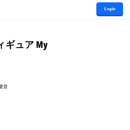
Login
フィギュア My
早愛音