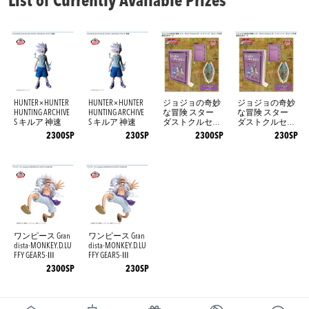
List of Currently Available Prizes
HUNTER×HUNTER
HUNTER×HUNTER
ジョジョの奇妙
ジョジョの奇妙
HUNTING ARCHIVE
HUNTING ARCHIVE
な冒険 スター
な冒険 スター
S キルア 神速
S キルア 神速
ダストクルセイ
ダストクルセイ
ダース オイン
ダース オイン
2300SP
230SP
2300SP
230SP
ゴ・ボインゴ予
ゴ・ボインゴ予
言書型合皮ポー
言書型合皮ポー
チ
チ
ワンピース Gran
ワンピース Gran
dista-MONKEY.D.LU
dista-MONKEY.D.LU
FFY GEAR5-Ⅲ
FFY GEAR5-Ⅲ
2300SP
230SP