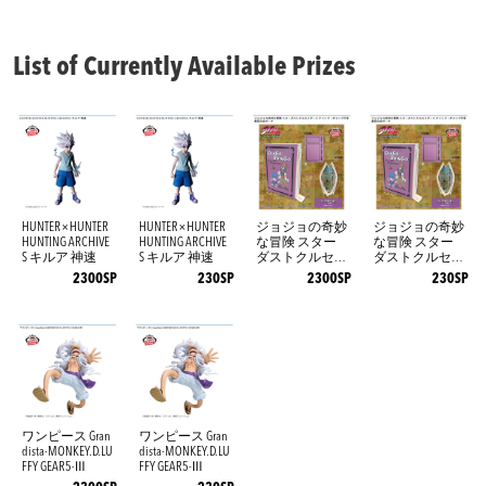
List of Currently Available Prizes
HUNTER×HUNTER
HUNTER×HUNTER
ジョジョの奇妙
ジョジョの奇妙
HUNTING ARCHIVE
HUNTING ARCHIVE
な冒険 スター
な冒険 スター
S キルア 神速
S キルア 神速
ダストクルセイ
ダストクルセイ
ダース オイン
ダース オイン
2300SP
230SP
2300SP
230SP
ゴ・ボインゴ予
ゴ・ボインゴ予
言書型合皮ポー
言書型合皮ポー
チ
チ
ワンピース Gran
ワンピース Gran
dista-MONKEY.D.LU
dista-MONKEY.D.LU
FFY GEAR5-Ⅲ
FFY GEAR5-Ⅲ