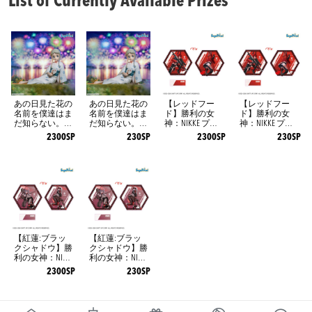
List of Currently Available Prizes
あの日見た花の
あの日見た花の
【レッドフー
【レッドフー
名前を僕達はま
名前を僕達はま
ド】勝利の女
ド】勝利の女
だ知らない。 Yu
だ知らない。 Yu
神：NIKKE プラ
神：NIKKE プラ
memirize ‐本間芽
memirize ‐本間芽
チナムザッカ両
チナムザッカ両
2300SP
230SP
2300SP
230SP
衣子‐
衣子‐
面ビッグアクリ
面ビッグアクリ
ルスタンドVol.3
ルスタンドVol.3
【紅蓮:ブラッ
【紅蓮:ブラッ
クシャドウ】勝
クシャドウ】勝
利の女神：NIKK
利の女神：NIKK
E プラチナムザ
E プラチナムザ
2300SP
230SP
ッカ両面ビッグ
ッカ両面ビッグ
アクリルスタン
アクリルスタン
ドVol.3
ドVol.3