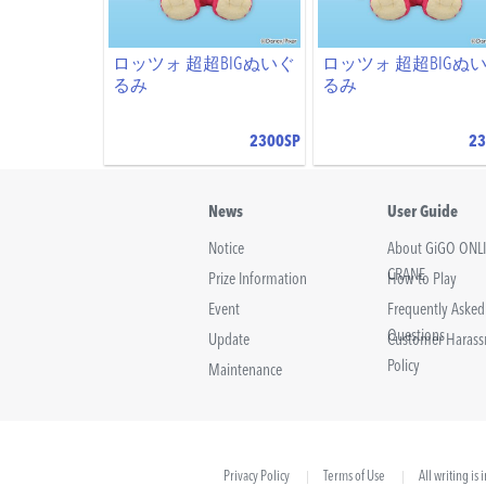
ロッツォ 超超BIGぬいぐ
ロッツォ 超超BIGぬ
るみ
るみ
2300SP
23
News
User Guide
Notice
About GiGO ONL
CRANE
Prize Information
How to Play
Event
Frequently Asked
Questions
Update
Customer Haras
Policy
Maintenance
Privacy Policy
Terms of Use
All writing is