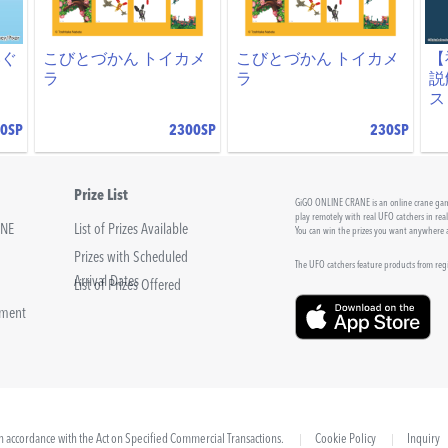
いぐ
こびとづかん トイカメ
こびとづかん トイカメ
【
ラ
ラ
説
ス
0SP
2300SP
230SP
Prize List
GiGO ONLINE CRANE is an online crane game
play remotely with real UFO catchers in rea
INE
List of Prizes Available
You can win the prizes you want anywhere
Prizes with Scheduled
The UFO catchers feature products from re
Arrival Dates
List of Prizes Offered
sment
 in accordance with the Act on Specified Commercial Transactions.
Cookie Policy
Inquiry