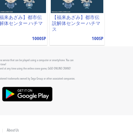
福来あざみ】都市伝
【福来あざみ】都市伝
解体センター ハチマ
説解体センター ハチマ
ス
1000SP
100SP
 service that can be played using a computer or smartphone. You can
l-time!
 and at any time using the online crane game, GiGO ONLINE CRANE!
gistered trademarks owned by Sega Group or other associated companies.
About Us