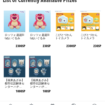
List of Currently Available Prizes
ロッツォ 超超BI
ロッツォ 超超BI
こびとづかん
こびとづかん
Gぬいぐるみ
Gぬいぐるみ
トイカメラ
トイカメラ
2300SP
230SP
2300SP
230SP
【福来あざみ】
【福来あざみ】
都市伝説解体セ
都市伝説解体セ
ンター ハチマ
ンター ハチマ
ス
ス
1000SP
100SP