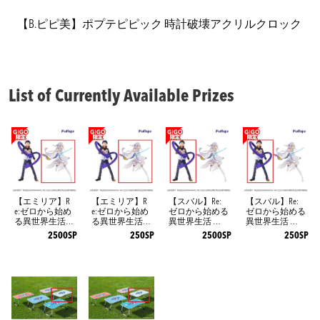
【B.ピピ美】ポプテピピック 時計破壊アクリルクロック
List of Currently Available Prizes
【エミリア】R
【エミリア】R
【スバル】Re:
【スバル】Re:
e:ゼロから始め
e:ゼロから始め
ゼロから始める
ゼロから始める
る異世界生活
る異世界生活
異世界生活 王
異世界生活 王
王選候補者と騎
王選候補者と騎
選候補者と騎士
選候補者と騎士
2500SP
250SP
2500SP
250SP
士フィギュアー
士フィギュアー
フィギュアーエ
フィギュアーエ
エミリア陣営ー
エミリア陣営ー
ミリア陣営ー～
ミリア陣営ー～
～GiGO限定～
～GiGO限定～
GiGO限定～
GiGO限定～