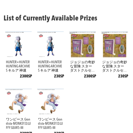
List of Currently Available Prizes
HUNTER×HUNTER
HUNTER×HUNTER
ジョジョの奇妙
ジョジョの奇妙
HUNTING ARCHIVE
HUNTING ARCHIVE
な冒険 スター
な冒険 スター
S キルア 神速
S キルア 神速
ダストクルセイ
ダストクルセイ
ダース オイン
ダース オイン
2300SP
230SP
2300SP
230SP
ゴ・ボインゴ予
ゴ・ボインゴ予
言書型合皮ポー
言書型合皮ポー
チ
チ
ワンピース Gran
ワンピース Gran
dista-MONKEY.D.LU
dista-MONKEY.D.LU
FFY GEAR5-Ⅲ
FFY GEAR5-Ⅲ