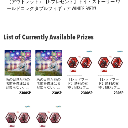
（アウトレット）【E.プレゼント】トイ・ストーリー ワ
ールドコレクタブルフィギュア WINTER PARTY!
List of Currently Available Prizes
あの日見た花の
あの日見た花の
【レッドフー
【レッドフー
名前を僕達はま
名前を僕達はま
ド】勝利の女
ド】勝利の女
だ知らない。 Yu
だ知らない。 Yu
神：NIKKE プラ
神：NIKKE プラ
memirize ‐本間芽
memirize ‐本間芽
チナムザッカ両
チナムザッカ両
2300SP
230SP
2300SP
230SP
衣子‐
衣子‐
面ビッグアクリ
面ビッグアクリ
ルスタンドVol.3
ルスタンドVol.3