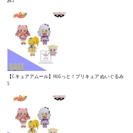
み5
【C.キュアアムール】HUGっと！プリキュア ぬいぐるみ
5