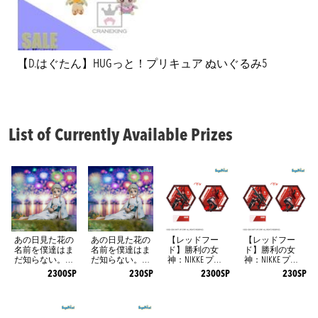
【D.はぐたん】HUGっと！プリキュア ぬいぐるみ5
List of Currently Available Prizes
あの日見た花の
あの日見た花の
【レッドフー
【レッドフー
名前を僕達はま
名前を僕達はま
ド】勝利の女
ド】勝利の女
だ知らない。 Yu
だ知らない。 Yu
神：NIKKE プラ
神：NIKKE プラ
memirize ‐本間芽
memirize ‐本間芽
チナムザッカ両
チナムザッカ両
2300SP
230SP
2300SP
230SP
衣子‐
衣子‐
面ビッグアクリ
面ビッグアクリ
ルスタンドVol.3
ルスタンドVol.3