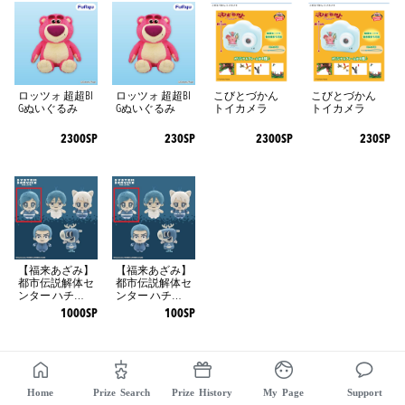
ロッツォ 超超BI
ロッツォ 超超BI
こびとづかん
こびとづかん
Gぬいぐるみ
Gぬいぐるみ
トイカメラ
トイカメラ
2300SP
230SP
2300SP
230SP
【福来あざみ】
【福来あざみ】
都市伝説解体セ
都市伝説解体セ
ンター ハチマ
ンター ハチマ
ス
ス
1000SP
100SP
Home
Prize Search
Prize History
My Page
Support