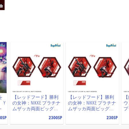
を
【レッドフード】勝利
【レッドフード】勝利
【
 Y
の女神：NIKKE プラチナ
の女神：NIKKE プラチナ
ウ
‐
ムザッカ両面ビッグア
ムザッカ両面ビッグア
プ
クリルスタンドVol.3
クリルスタンドVol.3
ビ
0SP
2300SP
230SP
ドV