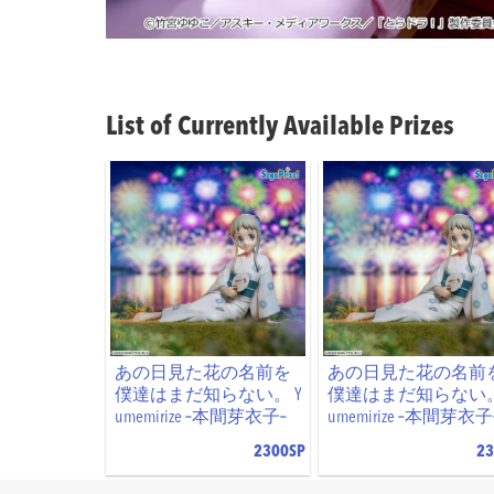
List of Currently Available Prizes
あの日見た花の名前を
あの日見た花の名前
僕達はまだ知らない。 Y
僕達はまだ知らない。
umemirize ‐本間芽衣子‐
umemirize ‐本間芽衣子
2300SP
23