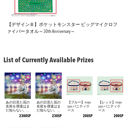
【デザインＢ】ポケットモンスター ビッグマイクロフ
ァイバータオル～30th Anniversary～
List of Currently Available Prizes
あの日見た花の
あの日見た花の
【ブルー】mojo
【レッド】mojo
名前を僕達はま
名前を僕達はま
jojo バニティケ
jojo バニティケ
だ知らない。 Yu
だ知らない。 Yu
ース
ース
memirize ‐本間芽
memirize ‐本間芽
2300SP
230SP
200SP
200SP
衣子‐
衣子‐