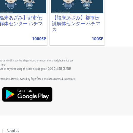
福来あざみ】都市伝
【福来あざみ】都市伝
解体センター ハチマ
説解体センター ハチマ
ス
1000SP
100SP
 service that can be played using a computer or smartphone. You can
l-time!
 and at any time using the online crane game, GiGO ONLINE CRANE!
gistered trademarks owned by Sega Group or other associated companies.
About Us