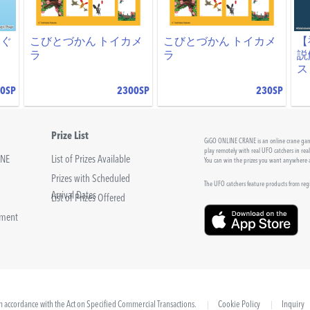
いぐ
こびとづかん トイカメ
こびとづかん トイカメ
【
ラ
ラ
説
ス
0SP
2300SP
230SP
Prize List
GiGO ONLINE CRANE is an online crane game
play remotely with real UFO catchers in rea
INE
List of Prizes Available
You can win the prizes you want anywhere
Prizes with Scheduled
The UFO catchers feature products from re
Arrival Dates
List of Prizes Offered
sment
 in accordance with the Act on Specified Commercial Transactions.
Cookie Policy
Inquiry