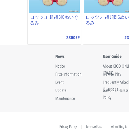
ロッツォ 超超BIGぬいぐ
ロッツォ 超超BIGぬ
るみ
るみ
2300SP
23
News
User Guide
Notice
About GiGO ONL
CRANE
Prize Information
How to Play
Event
Frequently Asked
Questions
Update
Customer Haras
Policy
Maintenance
Privacy Policy
Terms of Use
All writing is