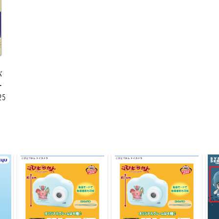
バ
ー
25