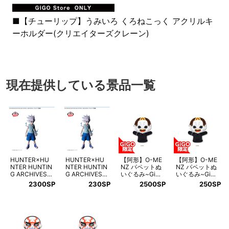
■【チューリップ】うみいろ くろねこっく アクリルキ
ーホルダー(クリエイターズクレーン)
現在提供している景品一覧
HUNTER×HU
HUNTER×HU
【阿形】O-ME
【阿形】O-ME
NTER HUNTIN
NTER HUNTIN
NZ パペットぬ
NZ パペットぬ
G ARCHIVES
G ARCHIVES
いぐるみ~GiG
いぐるみ~GiG
キルア 神速
キルア 神速
Oグループのお
Oグループのお
2300SP
230SP
2500SP
250SP
店限定~
店限定~