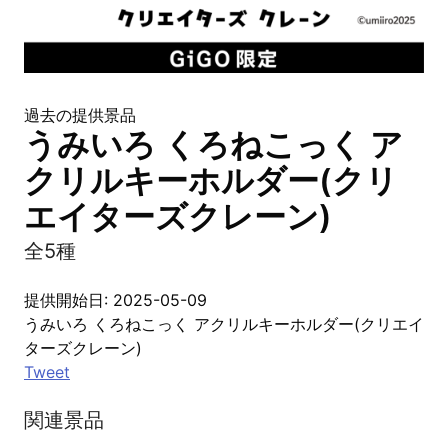
過去の提供景品
うみいろ くろねこっく ア
クリルキーホルダー(クリ
エイターズクレーン)
全5種
提供開始日: 2025-05-09
うみいろ くろねこっく アクリルキーホルダー(クリエイ
ターズクレーン)
Tweet
関連景品