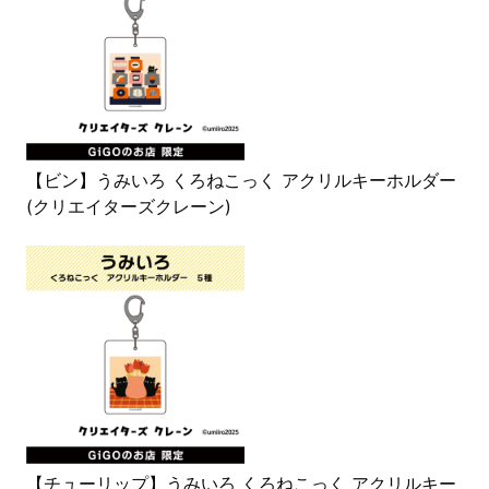
【ビン】うみいろ くろねこっく アクリルキーホルダー
(クリエイターズクレーン)
【チューリップ】うみいろ くろねこっく アクリルキー