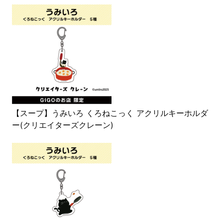
【スープ】うみいろ くろねこっく アクリルキーホルダ
ー(クリエイターズクレーン)