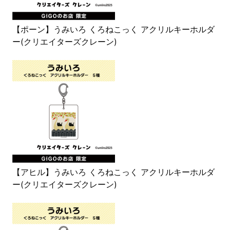
【ポーン】うみいろ くろねこっく アクリルキーホルダ
ー(クリエイターズクレーン)
【アヒル】うみいろ くろねこっく アクリルキーホルダ
ー(クリエイターズクレーン)