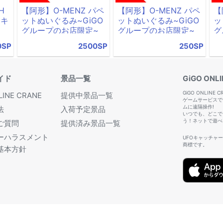
H
【阿形】O-MENZ パペ
【阿形】O-MENZ パペ
【
 キ
ットぬいぐるみ~GiGO
ットぬいぐるみ~GiGO
ッ
グループのお店限定~
グループのお店限定~
グ
0SP
2500SP
250SP
イド
景品一覧
GiGO ONL
GiGO ONLI
LINE CRANE
提供中景品一覧
ゲームサービスで
ムに遠隔操作!
法
入荷予定景品
いつでも、どこで
う！ネットで遊べる
ご質問
提供済み景品一覧
ーハラスメント
UFOキャッチャ
商標です。
基本方針