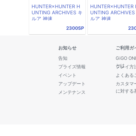
HUNTER×HUNTER H
HUNTER×HUNTER 
UNTING ARCHIVES キ
UNTING ARCHIVES
ルア 神速
ルア 神速
2300SP
23
お知らせ
ご利用ガ
告知
GiGO ON
とは
プライズ情報
プレイ方
イベント
よくある
アップデート
カスタマ
に対する
メンテナンス