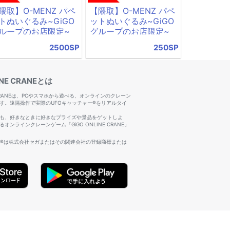
隈取】O-MENZ パペ
【隈取】O-MENZ パペ
トぬいぐるみ~GiGO
ットぬいぐるみ~GiGO
ループのお店限定~
グループのお店限定~
2500SP
250SP
INE CRANEとは
NE CRANEは、PCやスマホから遊べる、オンラインのクレーン
す。遠隔操作で実際のUFOキャッチャー®をリアルタイ
も、好きなときに好きなプライズや景品をゲットしよ
オンラインクレーンゲーム「GiGO ONLINE CRANE」
ー®は株式会社セガまたはその関連会社の登録商標または