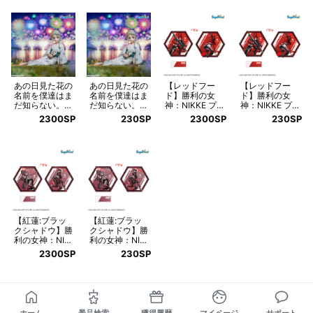
あの日見た花の
あの日見た花の
【レッドフー
【レッドフー
名前を僕達はま
名前を僕達はま
ド】勝利の女
ド】勝利の女
だ知らない。 Y
だ知らない。 Y
神：NIKKE プ
神：NIKKE プ
umemirize ‐本
umemirize ‐本
ラチナムザッカ
ラチナムザッカ
2300SP
230SP
2300SP
230SP
間芽衣子‐
間芽衣子‐
両面ビッグアク
両面ビッグアク
リルスタンドV
リルスタンドV
ol.3
ol.3
【紅蓮:ブラッ
【紅蓮:ブラッ
クシャドウ】勝
クシャドウ】勝
利の女神：NIK
利の女神：NIK
KE プラチナム
KE プラチナム
2300SP
230SP
ザッカ両面ビッ
ザッカ両面ビッ
グアクリルスタ
グアクリルスタ
ンドVol.3
ンドVol.3
ホーム
景品検索
獲得履歴
マイページ
サポート