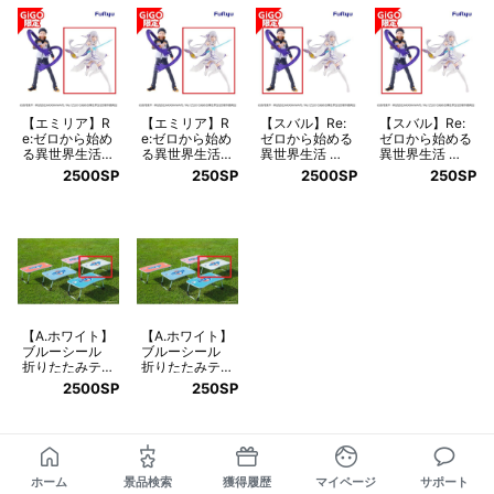
【エミリア】R
【エミリア】R
【スバル】Re:
【スバル】Re:
e:ゼロから始め
e:ゼロから始め
ゼロから始める
ゼロから始める
る異世界生活
る異世界生活
異世界生活 王
異世界生活 王
王選候補者と騎
王選候補者と騎
選候補者と騎士
選候補者と騎士
2500SP
250SP
2500SP
250SP
士フィギュアー
士フィギュアー
フィギュアーエ
フィギュアーエ
エミリア陣営ー
エミリア陣営ー
ミリア陣営ー～
ミリア陣営ー～
～GiGO限定～
～GiGO限定～
GiGO限定～
GiGO限定～
【A.ホワイト】
【A.ホワイト】
ブルーシール
ブルーシール
折りたたみテー
折りたたみテー
ブル
ブル
2500SP
250SP
ホーム
景品検索
獲得履歴
マイページ
サポート