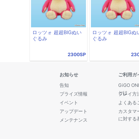
ロッツォ 超超BIGぬい
ロッツォ 超超BIGぬ
ぐるみ
ぐるみ
2300SP
23
お知らせ
ご利用ガ
告知
GiGO ON
とは
プライズ情報
プレイ方
イベント
よくある
アップデート
カスタマ
に対する
メンテナンス