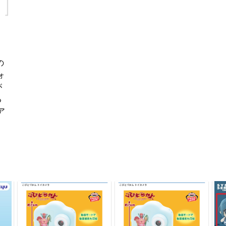
の
ォ
が
る
ア