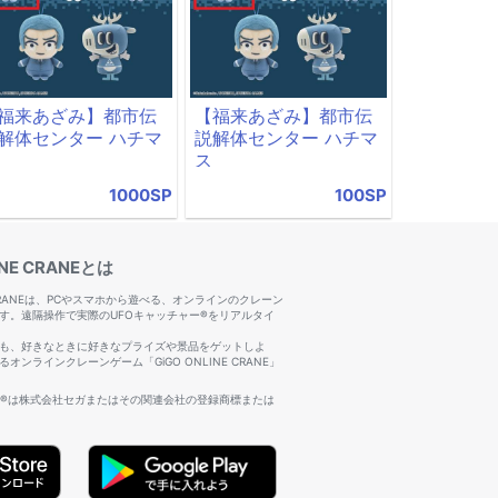
福来あざみ】都市伝
【福来あざみ】都市伝
解体センター ハチマ
説解体センター ハチマ
ス
1000SP
100SP
INE CRANEとは
NE CRANEは、PCやスマホから遊べる、オンラインのクレーン
す。遠隔操作で実際のUFOキャッチャー®をリアルタイ
も、好きなときに好きなプライズや景品をゲットしよ
オンラインクレーンゲーム「GiGO ONLINE CRANE」
ー®は株式会社セガまたはその関連会社の登録商標または