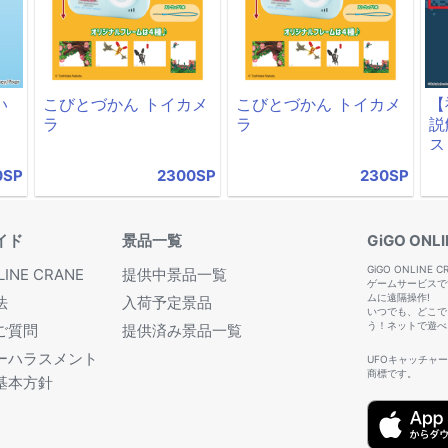
い
こびとづかん トイカメ
こびとづかん トイカメ
【
ラ
ラ
説
ス
0SP
2300SP
230SP
イド
景品一覧
GiGO ONL
GiGO ONLI
LINE CRANE
提供中景品一覧
ゲームサービスで
ムに遠隔操作!
法
入荷予定景品
いつでも、どこで
う！ネットで遊べる
ご質問
提供済み景品一覧
ーハラスメント
UFOキャッチャ
商標です。
基本方針